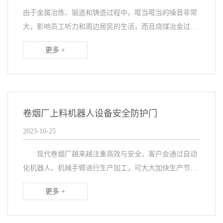
由于金属冶炼、锻造和铸造过程中，哐当哐当的噪音非常
大，影响员工听力和周边居民的生活，而且烧煤冶金过程
中，有易燃易爆的粉尘情况，为了解决噪音大、快速安全
更多 +
的生产，在厂房大门、输送设备口匹配设备安全防护
门，...
卷烟厂上料机器人设备安全防护门
2023-10-25
现代卷烟厂越来越注重高效与安全，客户会通过自动
化机器人、机械手臂进行生产加工，可大大加快生产节
奏。为了保证下料生产的安全又稳定性能，需在机器人设
更多 +
备匹配设备安全防护门，实现隔离卫生更高效的加工生
产。...