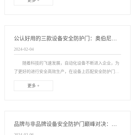
更多 +
法国、迪拜、加拿大等50多个国家。为何这么...
公认好用的三款设备安全防护门：奥伯尼、霍曼、西朗
2024-02-04
随着科技的飞速发展，自动化设备不断进入企业，为
了更好的进行安全高效生产，在设备上匹配安全防护门，
对于企业来说如何选择适合的安全防护门呢，详细见下
更多 +
文。 如何挑选适合的防护门呢 1、需求
考...
品牌与非品牌设备安全防护门巅峰对决：谁才是你的理想之选
2024-02-06