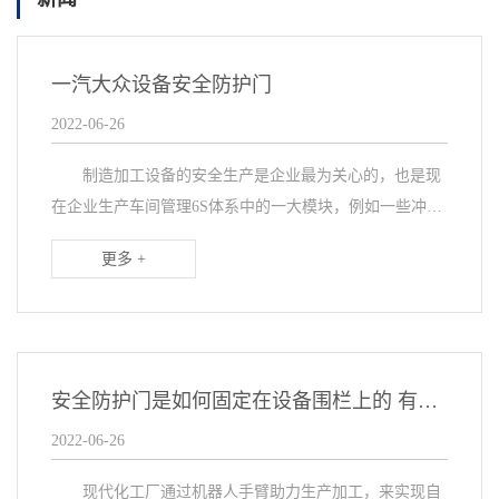
一汽大众设备安全防护门
2022-06-26
制造加工设备的安全生产是企业最为关心的，也是现
在企业生产车间管理6S体系中的一大模块，例如一些冲压
设备、焊接机械、激光设备、切割设备等，会出现一些生
更多 +
产后的碎渣子、尖锐的铁丝、焊渣、强烈的弧光激光，...
安全防护门是如何固定在设备围栏上的 有哪些作用
2022-06-26
现代化工厂通过机器人手臂助力生产加工，来实现自