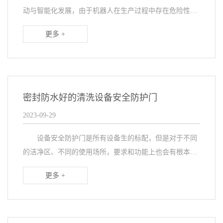
动与智能化发展，由于机器人在生产过程中存在危险性，
因此在其周围匹配栅栏进行隔离，形成一个设备间，并需
更多 +
要快速卷帘门支持物料频繁进出，那设备安全防护门如
何...
密封防水好的清洗设备安全防护门
2023-09-29
设备安全防护门是所有设备生的标配，但是对于不同
的洁净区、不同的使用场所，要求和功能上也会有根本区
别；近期，西朗给石药集团的清洗设备上匹配多樘防锈防
更多 +
潮防护门，隔离密封设备清洗过程中会带来水渍水花，
与...