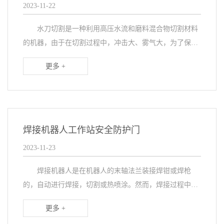
2023-11-22
水刀切割是一种利用高压水流和磨料混合物切割材料
的机器，由于在切割过程中，冲击大、雾气大，为了保证
生产安全性，在水刀防匹配双套设备安全防护门，实现快
更多 +
速、精确、又安全的切割。 水刀房设备安全防
护...
焊接机器人工作站安全防护门
2023-11-23
焊接机器人是在机器人的末轴法兰装接焊钳或焊枪
的，自动进行焊接，切割或热喷涂。然而，焊接过程中产
生的火花、强光和有害气体等危险因素对操作人员和周围
更多 +
环境构成潜在威胁。为了保障焊接的安全，焊接工作站配