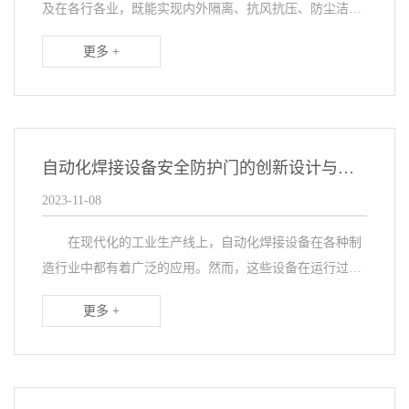
及在各行各业，既能实现内外隔离、抗风抗压、防尘洁
净、恒温保湿、隔味防臭性能等，又拥有频繁启闭、自动
更多 +
启闭、快速升降的功能，是企业工厂的小帮手。品牌门更
长...
自动化焊接设备安全防护门的创新设计与应用
2023-11-08
在现代化的工业生产线上，自动化焊接设备在各种制
造行业中都有着广泛的应用。然而，这些设备在运行过程
中会产生大量的热量和飞溅的火花，不仅威胁着设备本身
更多 +
的安全，还可能对操作员造成伤害。因此，如何保护操
作...