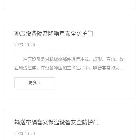
护...
冲压设备隔音降噪用安全防护门
2023-10-26
冲压设备是对机械零部件进行冲裁、成形、弯曲、校
正和浅拉伸。在设备冲压加工的过程中，噪音非常的大，
工厂每天都会有哐当哐当的声音，并且这么高强度的冲
更多 +
压，员工不小心碰到容易造成被夹被压，因此会匹配设备
安...
输送带隔音又保温设备安全防护门
2023-10-24