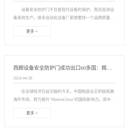
设备安全防护门不仅是现代设备的保护，而且促进设
备高效生产。很多自动化设备厂家想要找一个品牌质量、
性能稳定、多种定制的生产厂家，首先考虑奥伯尼、霍
更多 +
曼、迪纳科、瑞泰等，但是价格就很昂贵，配一两门还能
接...
西朗设备安全防护门成功出口60多国：揭秘其海外立足之道
2024-04-28
在全球经济日益交融的今天，中国制造业正积极拓展
海外市场，努力提升“MadeinChina”的国际影响力。其中，
西朗设备安全防护门以其卓越的品质和创新的理念，自
更多 +
2019年开启国际化征程以来，短短四年...