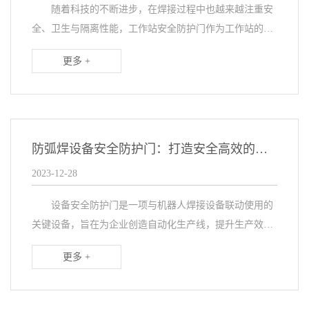
随着科技的不断进步，在焊接过程中也越来越注重安
全、卫生与隔离性能，工作站安全防护门作为工作站的智
能安全卫士，为焊接工人提供了更高水平的保护和便利。
更多 +
那防护门在焊接工作站中起到哪些重要作用呢，详细见
下...
防弧焊设备安全防护门：打造安全高效的自动化生产线
2023-12-28
设备安全防护门是一项与机器人焊接设备联动使用的
关键设备，旨在为企业创造自动化生产线，提升生产效率
的同时确保工作环境的安全与清洁。那该防护门在使用过
更多 +
程中有哪些技术特点及优势呢，见下文。 安全
防...