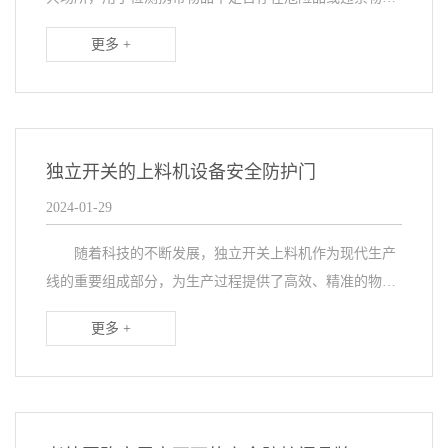
品，保障人们在公共场所的安全。为了确保安检的高效与
更多 +
安全，在安检机匹配了设备安全防护门，该门有何性能，
详...
独立开关的上料机设备安全防护门
2024-01-29
随着科技的不断发展，独立开关上料机作为现代生产
线的重要组成部分，为生产过程提供了高效、精准的物料
输送服务。然而，在追求生产效益的同时，我们需要更加
更多 +
重视设备生产的安全性。因此，在上料机上匹配设备安
全...