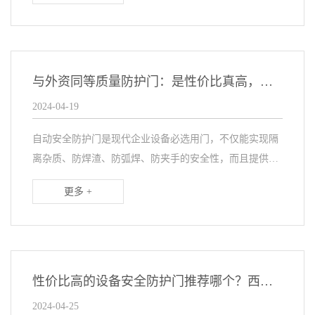
与外资同等质量防护门：是性价比真高，还是买卖陷阱
2024-04-19
自动安全防护门是现代企业设备必选用门，不仅能实现隔
离杂质、防焊渣、防弧焊、防夹手的安全性，而且提供日
常操作与生产的效率。在防护门采购时，很多中大型客户
更多 +
想买进口品牌又觉得价格太贵，考虑选择一
性价比高的设备安全防护门推荐哪个？西朗SEPPES品牌打破外资品牌天花板
2024-04-25