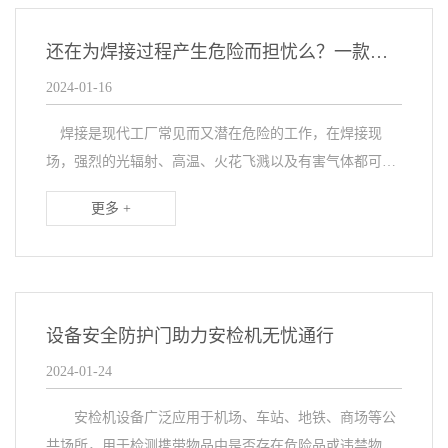
还在为焊接过程产生危险而担忧么？一款设备安全防护门轻松搞定
2024-01-16
焊接是现代工厂常见而又潜在危险的工作，在焊接现
场，强烈的光辐射、高温、火花飞溅以及有害气体都可能
对工人的健康造成威胁。为了解决这些问题，一款先进的
更多 +
设备安全防护门应运而生，为焊接设备的操作工人提供了
一...
设备安全防护门助力安检机无忧通行
2024-01-24
安检机设备广泛应用于机场、车站、地铁、商场等公
共场所，用于检测携带物品中是否存在危险品或违禁物