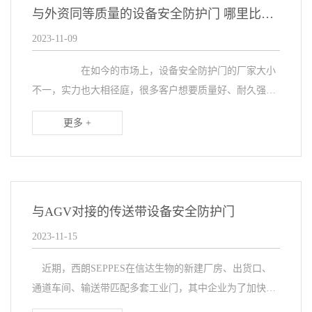
与外资同等质量的设备安全防护门 哪里比较好
2023-11-09
在如今的市场上，设备安全防护门的厂家大小
不一，实力也大相径庭，很多客户想要质量好、耐久强的
快速门，会直接考虑外资品牌，但是其价格太过高昂、售
更多 +
后费用也让人瞠目结舌。其实，在国内有影藏这很多品
牌...
与AGV对接的传送带设备安全防护门
2023-11-15
近期，西朗SEPPES在信达生物的新建厂房、出货口、
通道车间、输送带匹配多套工业门，其中企业为了加快生
产运输的效率、增加防尘洁净性能，在输送带匹配与AGV