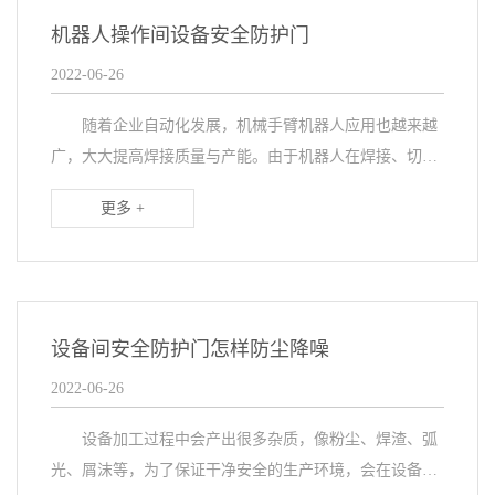
机器人操作间设备安全防护门
2022-06-26
随着企业自动化发展，机械手臂机器人应用也越来越
广，大大提高焊接质量与产能。由于机器人在焊接、切割
与喷涂过程中会出现弧焊、焊渣、弧光、碎渣等，为了保
更多 +
证生产过程中的安全性，通过防护型设备安全防护门进
行...
设备间安全防护门怎样防尘降噪
2022-06-26
设备加工过程中会产出很多杂质，像粉尘、焊渣、弧
光、屑沫等，为了保证干净安全的生产环境，会在设备间