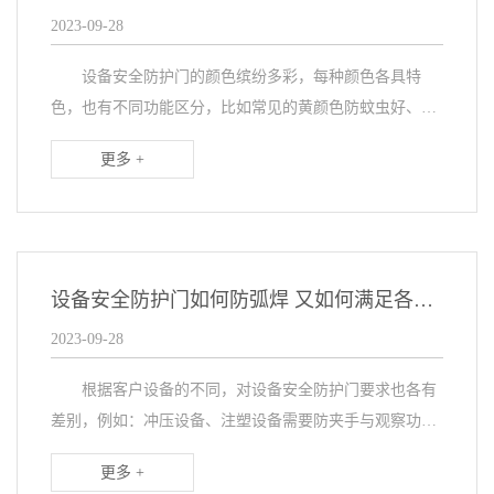
2023-09-28
设备安全防护门的颜色缤纷多彩，每种颜色各具特
色，也有不同功能区分，比如常见的黄颜色防蚊虫好、灰
颜色比较耐脏、透明色采光观察好，但是几乎看不到黑
更多 +
色。近期上海某客户就在设备上安装黑色防护门，那客户
为何...
设备安全防护门如何防弧焊 又如何满足各种设备要求的
2023-09-28
根据客户设备的不同，对设备安全防护门要求也各有
差别，例如：冲压设备、注塑设备需要防夹手与观察功
能；水刀房切割机需要门帘耐磨、耐划、耐戳；激光焊接
更多 +
设备需要防弧焊、防弧光功能。那该门是如何做到这些防