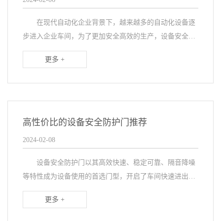
在现代自动化企业背景下，越来越多的自动化设备逐
步进入企业车间，为了更加安全高效的生产，设备安全防
护门的需求也与日俱增。然而，在选择设备安全防护门
更多 +
时，人们往往面临一个重要的选择：是选择知名品牌的产
品...
高性价比的设备安全防护门推荐
2024-02-08
设备安全防护门以其高效快速、稳定可靠、隔音降噪
等特性成为设备使用的首选门型，开启了车间快速进出的
新时代。该门不仅具有良好的密封性、节能环保特点，还
更多 +
具备自动启动、高频升降等性能，完全满足现代自动化
设...