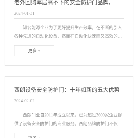
老外回购率居高不下的安全防护门品牌，四大特点让人信赖
2024-01-31
知名能源企业为了更好提升生产效率，在不断的引入
各种先进的自动化设备，然而在自动化快速而又高效的操
作过程中，也隐藏着一定的危险性。为了确保工作场所安
更多 +
全，提升员工防护水平，有效预防意外事故，选择在设
备...
西朗设备安全防护门：十年如新的五大优势
2024-02-02
西朗门业自2011年成立以来，已为超过3600家企业提
供了设备安全防护门的专业服务。西朗品牌防护门不仅在
国内市场广受好评，更是走出国门，出口到美国、英国、