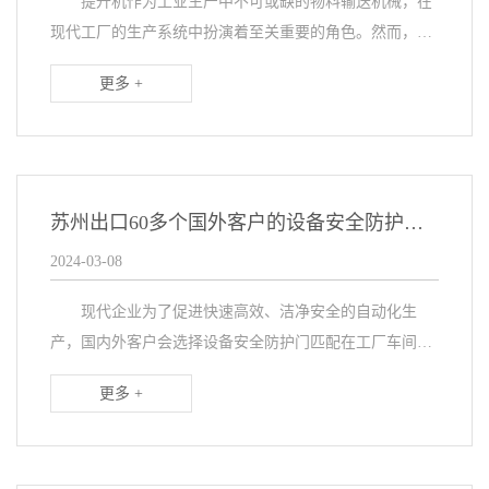
提升机作为工业生产中不可或缺的物料输送机械，在
现代工厂的生产系统中扮演着至关重要的角色。然而，随
着生产自动化程度的不断提高，对于提升机设备的安全性
更多 +
和效率要求也日益增加。为了保障工人的安全，并确保
生...
苏州出口60多个国外客户的设备安全防护门厂家
2024-03-08
现代企业为了促进快速高效、洁净安全的自动化生
产，国内外客户会选择设备安全防护门匹配在工厂车间洞
口，既能实现密封防尘，又能自动感应、内外隔离而促进
更多 +
快速进出。客户在国外建立新建厂房，该如何选择适合又
能...