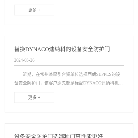
通常在门体轨道底部配备安全光电或者光幕，以实现门体
更多 +
运行过程中的紧急制动和反向上升。然而，随着安全意
识...
替换DYNACO迪纳科的设备安全防护门
2024-03-26
近期，在常州某牵引合资单位选择西朗SEPPES的设
备安全防护门，该客户原先都是标配DYNACO迪纳科机器
人防护门，使用质量不错，但是价格比较昂贵，是普通门
更多 +
的好几倍，客户考虑到成本很高，服务上有没有...
设备安全防护门选哪种门帘性能更好