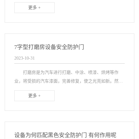
配置安全防护门进行快速隔离、防尘安全，那它是如何进
更多 +
行防粉尘、又隔音的呢，有哪些措施呢，详解见下
文。 ...
7字型打磨房设备安全防护门
2023-10-31
打磨房是为汽车进行打磨、中涂、喷漆、烘烤等作
业，将受损的汽车漆面，完善修复，使之光亮如新。然
而，打磨车间生产时产生的尘埃、废气以及漆雾，为了改
更多 +
善车间工作环境，在打磨房匹配设备安全防护进行密封隔
离与...
设备为何匹配黑色安全防护门 有何作用呢