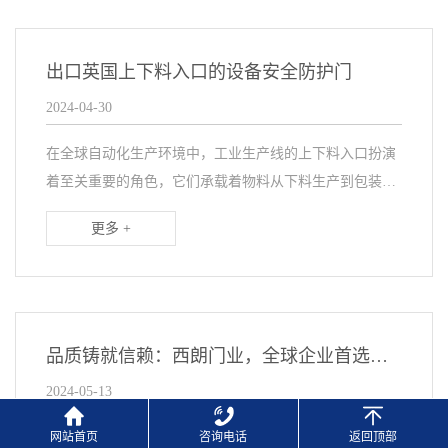
出口英国上下料入口的设备安全防护门
2024-04-30
在全球自动化生产环境中，工业生产线的上下料入口扮演
着至关重要的角色，它们承载着物料从下料生产到包装结
束的每道工序，每一步都伴随着不同的温度、湿度与安全
更多 +
要求。因此，在上下料入口和每个独立的区域，设备安全
品质铸就信赖：西朗门业，全球企业首选设备安全防护门品牌
2024-05-13
网站首页
咨询电话
返回顶部
在竞争激烈的工业门市场中，品质不仅是衡量一个品