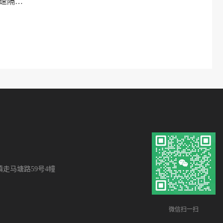
机器人打磨房：防粉尘飞溅、快速隔离、安全防护门
走马塘路59号4幢
微信扫一扫