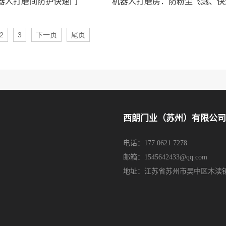
器人打磨间防护快速门
2
3
下一页
尾页
西朗门业（苏州）有限公司
电话：177 0621 7278
邮箱：1545642433@qq.com
地址：江苏省苏州市吴中区木渎镇