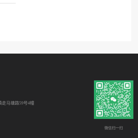
走马塘路59号4幢
微信扫一扫