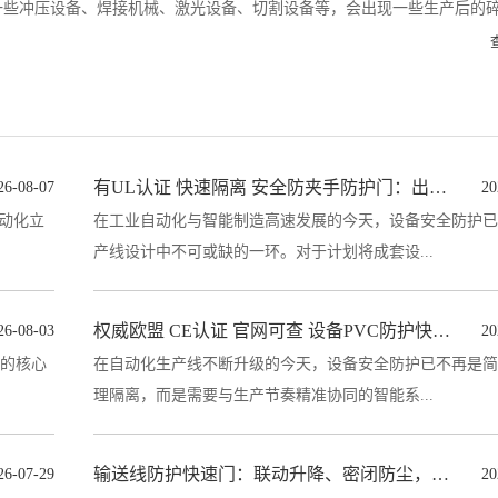
一些冲压设备、焊接机械、激光设备、切割设备等，会出现一些生产后的
焊渣、强烈的弧光激光，...
有UL认证 快速隔离 安全防夹手防护门：出口北美的合规之选
26-08-07
20
动化立
在工业自动化与智能制造高速发展的今天，设备安全防护已
产线设计中不可或缺的一环。对于计划将成套设...
权威欧盟 CE认证 官网可查 设备PVC防护快速门
26-08-03
20
运的核心
在自动化生产线不断升级的今天，设备安全防护已不再是简
理隔离，而是需要与生产节奏精准协同的智能系...
输送线防护快速门：联动升降、密闭防尘，守住窗口每一道关口
26-07-29
20