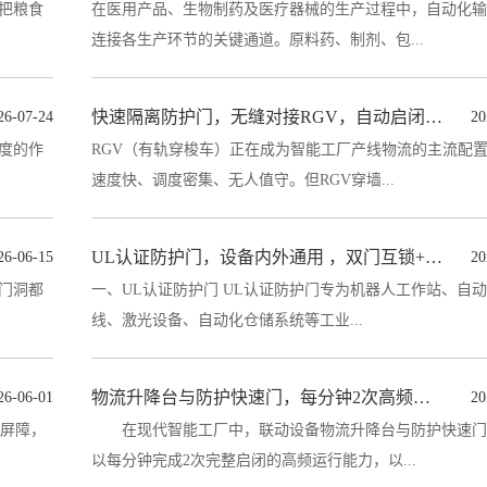
把粮食
在医用产品、生物制药及医疗器械的生产过程中，自动化输
连接各生产环节的关键通道。原料药、制剂、包...
快速隔离防护门，无缝对接RGV，自动启闭高效安全
26-07-24
20
度的作
RGV（有轨穿梭车）正在成为智能工厂产线物流的主流配
速度快、调度密集、无人值守。但RGV穿墙...
UL认证防护门，设备内外通用 ，双门互锁+快速升降，杜绝夹伤
26-06-15
20
门洞都
一、UL认证防护门 UL认证防护门专为机器人工作站、自动化生产
线、激光设备、自动化仓储系统等工业...
物流升降台与防护快速门，每分钟2次高频启闭，无缝对接AGV
26-06-01
20
重屏障，
在现代智能工厂中，联动设备物流升降台与防护快速门
以每分钟完成2次完整启闭的高频运行能力，以...