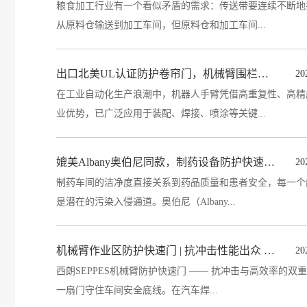
粮食加工行业有一个看似矛盾的需求：传送带要连续不断地
从原料仓输送到加工车间，但原料仓和加工车间...
出口北美UL认证防护卷帘门，机械臂围栏专用，安全合规通行北美
20
在工业自动化生产浪潮中，机器人手臂凭借高重复性、高精
业优势，已广泛应用于装配、焊接、喷涂等关键...
媲美Albany奥伯尼同款，制药设备防护快速门，气密洁净达GMP标准
20
制药车间的洁净度直接关系到药品质量和患者安全，每一个
是潜在的污染入侵通道。奥伯尼（Albany...
机械臂作业区防护快速门 | 抗冲击性能出众 筑牢车间安全屏障
20
西朗SEPPES机械臂防护快速门 —— 抗冲击与高效率的双
一扇门守住车间安全底线。在汽车焊...