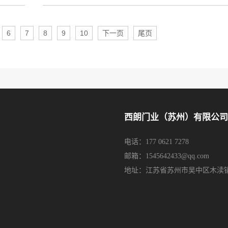
6
7
8
9
10
下一页
尾页
西朗门业（苏州）有限公司
电话：177 0621 7278
邮箱：1545642433@qq.com
地址：江苏省苏州市吴中区木渎镇