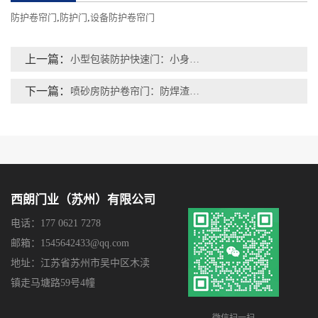
防护卷帘门
,
防护门
,
设备防护卷帘门
上一篇：
小型包装防护快速门：小身材大能量，出口全球的实力之选
下一篇：
喷砂房防护卷帘门：防焊渣飞溅+联动开关
西朗门业（苏州）有限公司
电话：177 0621 7278
邮箱：1545642433@qq.com
地址：江苏省苏州市吴中区木渎
镇走马塘路59号4幢
微信扫一扫